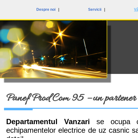
Despre noi
|
Servicii
|
Vâ
Panef Prod Com 95 – un partener i
Departamentul Vanzari
se ocupa cu 
echipamentelor electrice de uz casnic sau