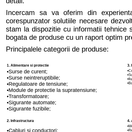
detail.
Incercam sa va oferim din experienta
corespunzator solutiile necesare dezvol
stam la dispozitie cu informatii tehnice
bogata de produse cu un raport optim pre
Principalele categorii de produse:
1. Alimentare si protectie
3.
•Surse de curent;
•Co
•S
•Surse neintreruptibile;
•Il
•Regulatoare de tensiune;
•Ba
•Module de protectie la supratensiune;
•Transformatoare;
•Sigurante automate;
•Sigurante fuzibile;
2. Infrastructura
4.
•M
•Cabluri si conductori;
•R